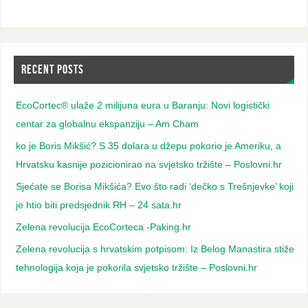
RECENT POSTS
EcoCortec® ulaže 2 milijuna eura u Baranju: Novi logistički
centar za globalnu ekspanziju – Am Cham
ko je Boris Mikšić? S 35 dolara u džepu pokorio je Ameriku, a
Hrvatsku kasnije pozicionirao na svjetsko tržište – Poslovni.hr
Sjećate se Borisa Mikšića? Evo što radi ‘dečko s Trešnjevke’ koji
je htio biti predsjednik RH – 24 sata.hr
Zelena revolucija EcoCorteca -Paking.hr
Zelena revolucija s hrvatskim potpisom: Iz Belog Manastira stiže
tehnologija koja je pokorila svjetsko tržište – Poslovni.hr